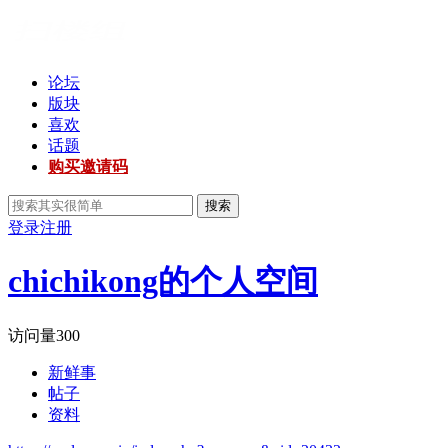
论坛
版块
喜欢
话题
购买邀请码
搜索
登录
注册
chichikong的个人空间
访问量
300
新鲜事
帖子
资料