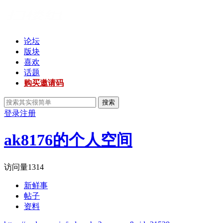
论坛
版块
喜欢
话题
购买邀请码
搜索
登录
注册
ak8176的个人空间
访问量
1314
新鲜事
帖子
资料