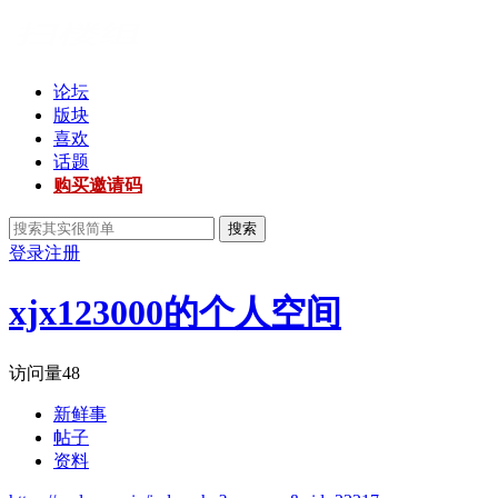
论坛
版块
喜欢
话题
购买邀请码
搜索
登录
注册
xjx123000的个人空间
访问量
48
新鲜事
帖子
资料