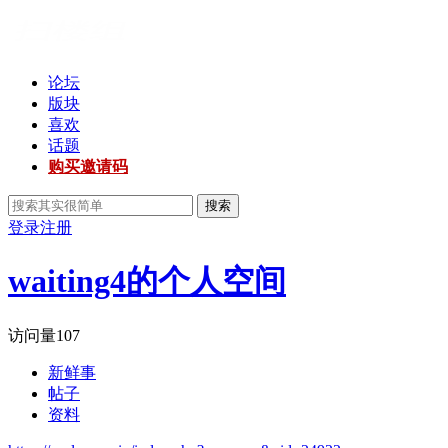
论坛
版块
喜欢
话题
购买邀请码
搜索
登录
注册
waiting4的个人空间
访问量
107
新鲜事
帖子
资料