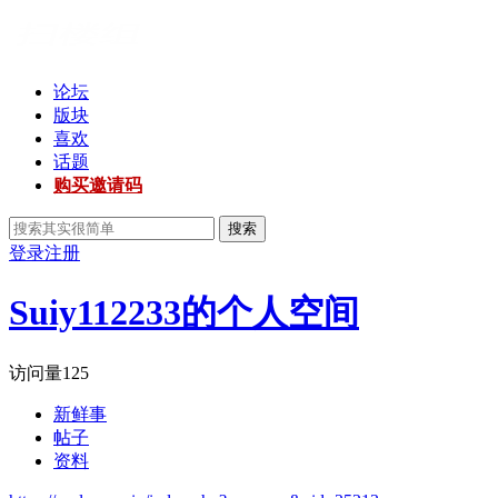
论坛
版块
喜欢
话题
购买邀请码
搜索
登录
注册
Suiy112233的个人空间
访问量
125
新鲜事
帖子
资料