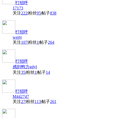
打招呼
17173
关注
222
|
粉丝
95
|
帖子
838
打招呼
werty
关注
107
|
粉丝
1
|
帖子
264
打招呼
感到鸭力gdyl
关注
35
|
粉丝
1
|
帖子
14
打招呼
M442747
关注
27
|
粉丝
113
|
帖子
261