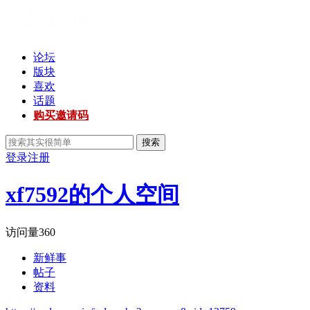
论坛
版块
喜欢
话题
购买邀请码
搜索
登录
注册
xf7592的个人空间
访问量
360
新鲜事
帖子
资料