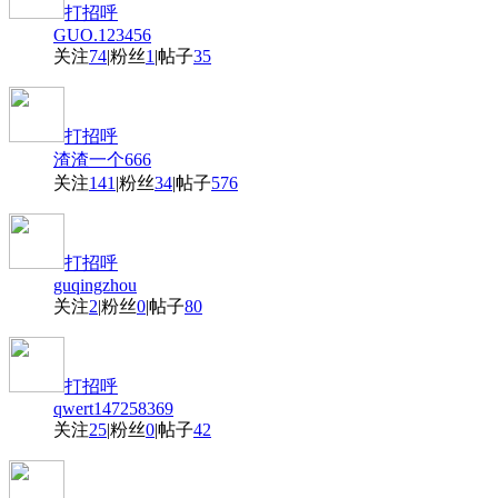
打招呼
GUO.123456
关注
74
|
粉丝
1
|
帖子
35
打招呼
渣渣一个666
关注
141
|
粉丝
34
|
帖子
576
打招呼
guqingzhou
关注
2
|
粉丝
0
|
帖子
80
打招呼
qwert147258369
关注
25
|
粉丝
0
|
帖子
42