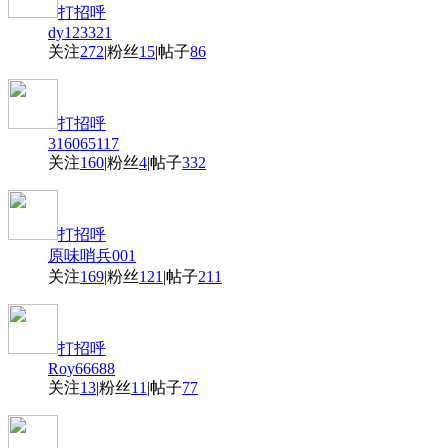
打招呼
dy123321
关注
272
|
粉丝
15
|
帖子
86
打招呼
316065117
关注
160
|
粉丝
4
|
帖子
332
打招呼
原味哨兵001
关注
169
|
粉丝
121
|
帖子
211
打招呼
Roy66688
关注
13
|
粉丝
11
|
帖子
77