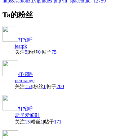
https://saolouzu.vip/index.php?m=space&uid=12759
Ta的粉丝
打招呼
jearpk
关注
5
|
粉丝
0
|
帖子
75
打招呼
perorange
关注
153
|
粉丝
1
|
帖子
200
打招呼
老吴爱闻鞋
关注
15
|
粉丝
1
|
帖子
171