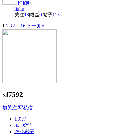
打招呼
liuliu
关注
18
|
粉丝
0
|
帖子
113
1
2
3
4
...16
下一页 »
xf7592
加关注
写私信
1
关注
308
粉丝
2876
帖子