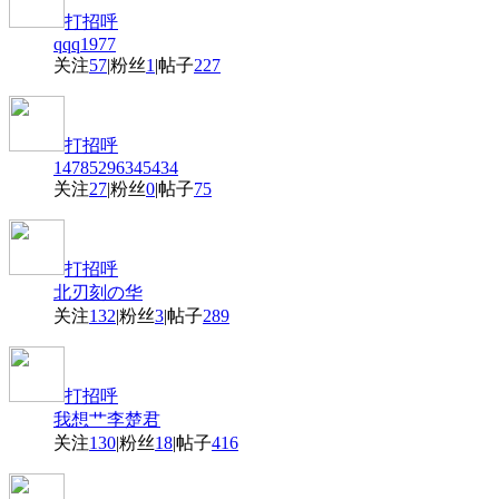
打招呼
qqq1977
关注
57
|
粉丝
1
|
帖子
227
打招呼
14785296345434
关注
27
|
粉丝
0
|
帖子
75
打招呼
北刃刻の华
关注
132
|
粉丝
3
|
帖子
289
打招呼
我想艹李楚君
关注
130
|
粉丝
18
|
帖子
416