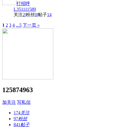
打招呼
L351111589
关注
2
|
粉丝
0
|
帖子
14
1
2
3
4
...5
下一页 »
125874963
加关注
写私信
174
关注
97
粉丝
841
帖子