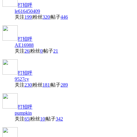
打招呼
le616450409
关注
199
|
粉丝
320
|
帖子
446
打招呼
AE16988
关注
26
|
粉丝
0
|
帖子
21
打招呼
9527cy
关注
230
|
粉丝
181
|
帖子
289
打招呼
pumpkin
关注
65
|
粉丝
10
|
帖子
342