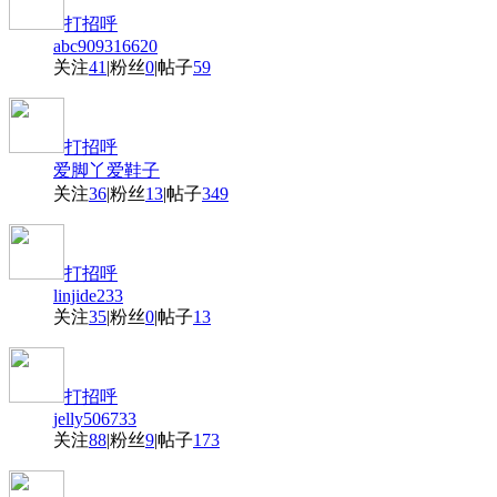
打招呼
abc909316620
关注
41
|
粉丝
0
|
帖子
59
打招呼
爱脚丫爱鞋子
关注
36
|
粉丝
13
|
帖子
349
打招呼
linjide233
关注
35
|
粉丝
0
|
帖子
13
打招呼
jelly506733
关注
88
|
粉丝
9
|
帖子
173