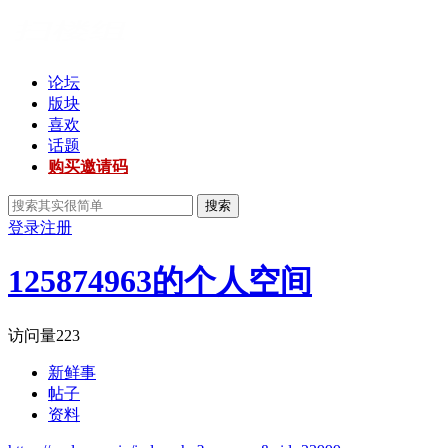
论坛
版块
喜欢
话题
购买邀请码
搜索
登录
注册
125874963的个人空间
访问量
223
新鲜事
帖子
资料