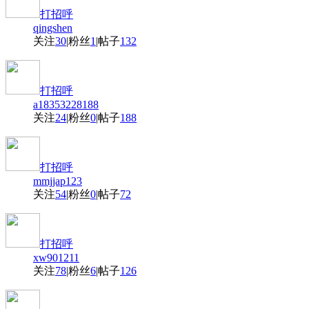
打招呼
qingshen
关注
30
|
粉丝
1
|
帖子
132
打招呼
a18353228188
关注
24
|
粉丝
0
|
帖子
188
打招呼
mmjjap123
关注
54
|
粉丝
0
|
帖子
72
打招呼
xw901211
关注
78
|
粉丝
6
|
帖子
126