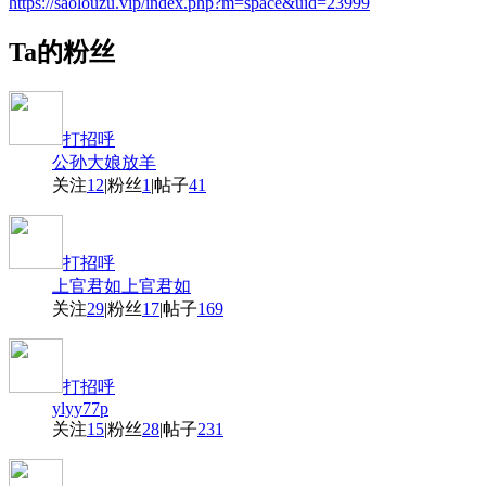
https://saolouzu.vip/index.php?m=space&uid=23999
Ta的粉丝
打招呼
公孙大娘放羊
关注
12
|
粉丝
1
|
帖子
41
打招呼
上官君如上官君如
关注
29
|
粉丝
17
|
帖子
169
打招呼
ylyy77p
关注
15
|
粉丝
28
|
帖子
231