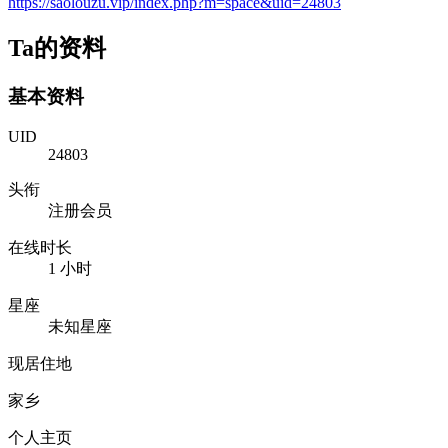
https://saolouzu.vip/index.php?m=space&uid=24803
Ta的资料
基本资料
UID
24803
头衔
注册会员
在线时长
1 小时
星座
未知星座
现居住地
家乡
个人主页