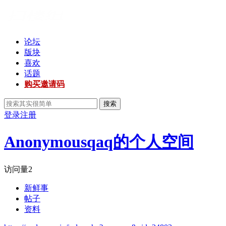
论坛
版块
喜欢
话题
购买邀请码
搜索
登录
注册
Anonymousqaq的个人空间
访问量
2
新鲜事
帖子
资料