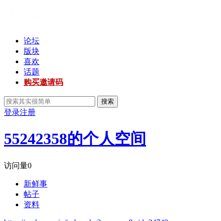
论坛
版块
喜欢
话题
购买邀请码
搜索
登录
注册
55242358的个人空间
访问量
0
新鲜事
帖子
资料