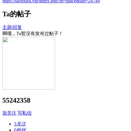
https://saolouzu.vip/index.php?m=space&uid=24749
Ta的帖子
主题
|
回复
啊哦，Ta暂没有发布过帖子！
55242358
加关注
写私信
3
关注
0
粉丝