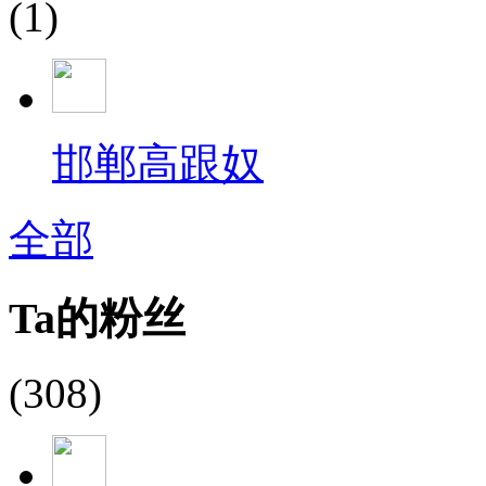
(1)
邯郸高跟奴
全部
Ta的粉丝
(308)