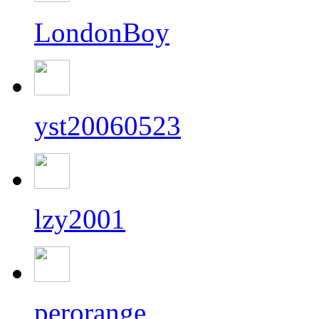
LondonBoy
yst20060523
lzy2001
perorange