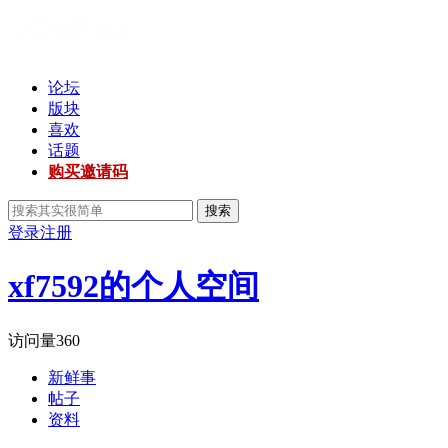
论坛
版块
喜欢
话题
购买邀请码
搜索
登录
注册
xf7592的个人空间
访问量
360
新鲜事
帖子
资料