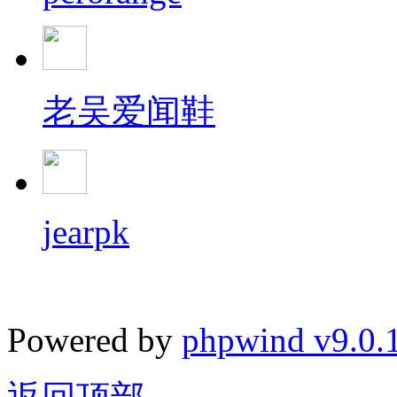
老吴爱闻鞋
jearpk
Powered by
phpwind v9.0.