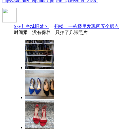
https://saolouzu.vip/index.php?m=space&uid=21861
Sky丿空城旧梦丶
：
扫楼，一栋楼里发现四五个据点
时间紧，没有保养，只拍了几张照片