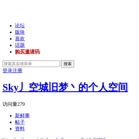
论坛
版块
喜欢
话题
购买邀请码
搜索
登录
注册
Sky丿空城旧梦丶的个人空间
访问量
279
新鲜事
帖子
资料