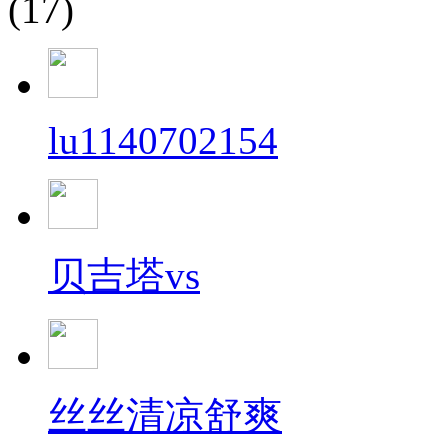
(17)
lu1140702154
贝吉塔vs
丝丝清凉舒爽