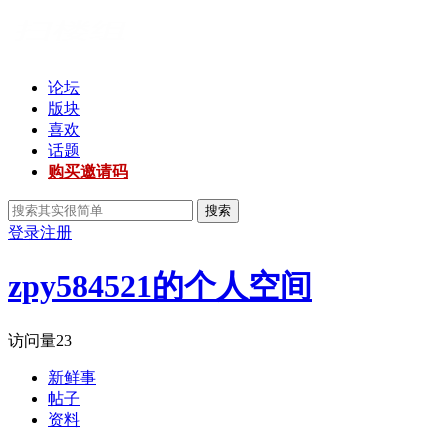
论坛
版块
喜欢
话题
购买邀请码
搜索
登录
注册
zpy584521的个人空间
访问量
23
新鲜事
帖子
资料