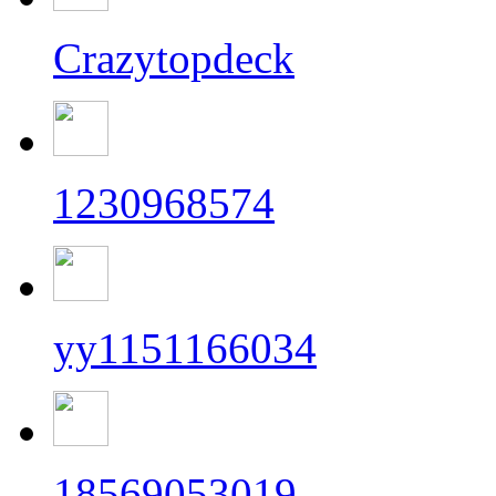
Crazytopdeck
1230968574
yy1151166034
18569053019