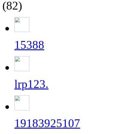
(82)
15388
lrp123.
19183925107