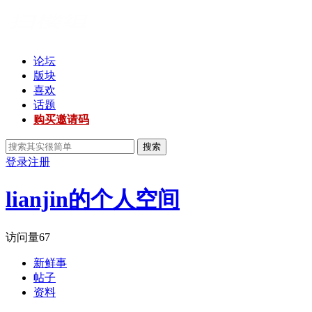
论坛
版块
喜欢
话题
购买邀请码
搜索
登录
注册
lianjin的个人空间
访问量
67
新鲜事
帖子
资料