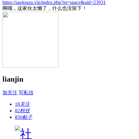
https://saolouzu.vip/index.php?m=space&uid=23931
啊哦，这家伙太懒了，什么也没留下！
lianjin
加关注
写私信
18
关注
82
粉丝
850
帖子