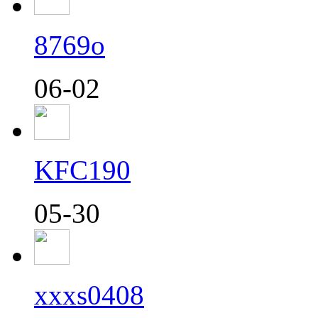
8769o
06-02
KFC190
05-30
xxxs0408