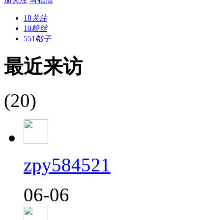
18
关注
10
粉丝
551
帖子
最近来访
(20)
zpy584521
06-06