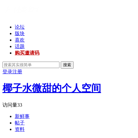
论坛
版块
喜欢
话题
购买邀请码
搜索
登录
注册
椰子水微甜的个人空间
访问量
33
新鲜事
帖子
资料