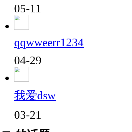
05-11
qqwweerr1234
04-29
我爱dsw
03-21