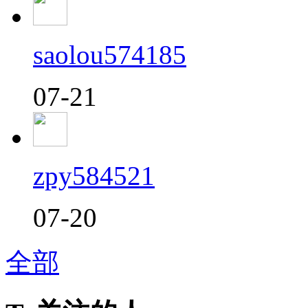
saolou574185
07-21
zpy584521
07-20
全部