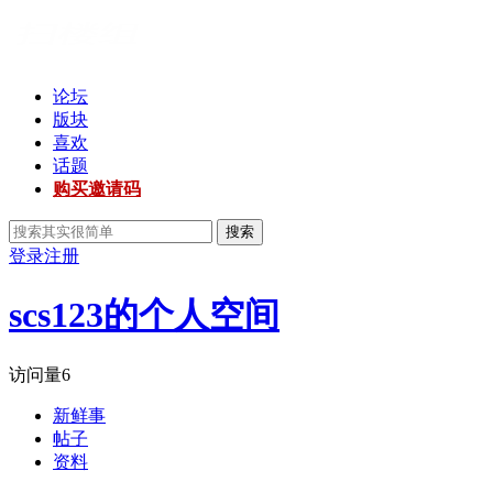
论坛
版块
喜欢
话题
购买邀请码
搜索
登录
注册
scs123的个人空间
访问量
6
新鲜事
帖子
资料