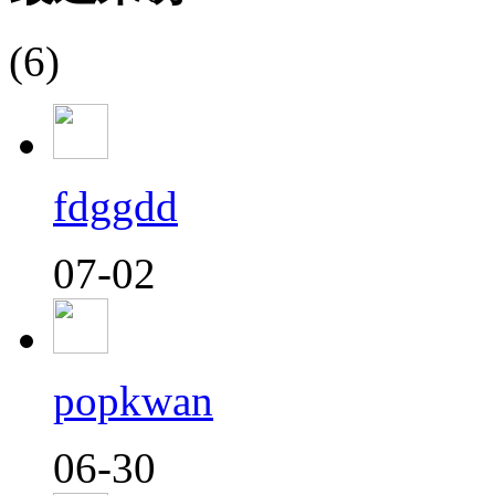
(6)
fdggdd
07-02
popkwan
06-30