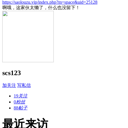
https://saolouzu.vip/index.php?m=space&uid=25128
啊哦，这家伙太懒了，什么也没留下！
scs123
加关注
写私信
19
关注
0
粉丝
88
帖子
最近来访