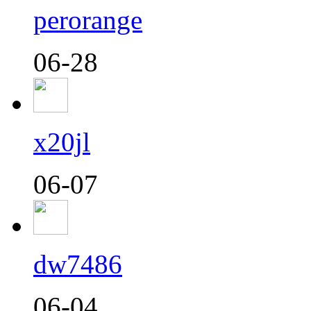
perorange
06-28
x20jl
06-07
dw7486
06-04