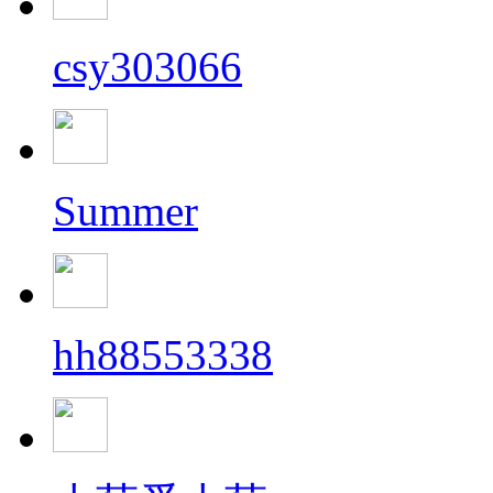
csy303066
Summer
hh88553338