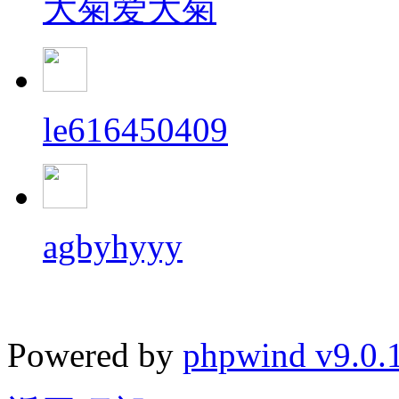
大菊爱大菊
le616450409
agbyhyyy
Powered by
phpwind v9.0.