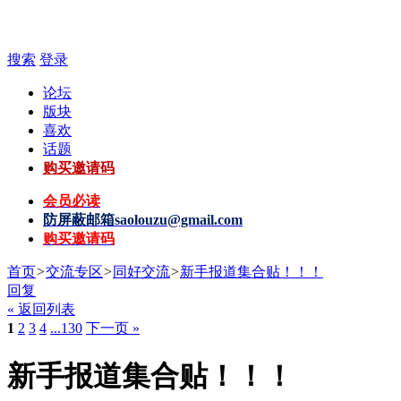
搜索
登录
论坛
版块
喜欢
话题
购买邀请码
会员必读
防屏蔽邮箱
saolouzu@gmail.com
购买邀请码
首页
>
交流专区
>
同好交流
>
新手报道集合贴！！！
回复
« 返回列表
1
2
3
4
...130
下一页 »
新手报道集合贴！！！