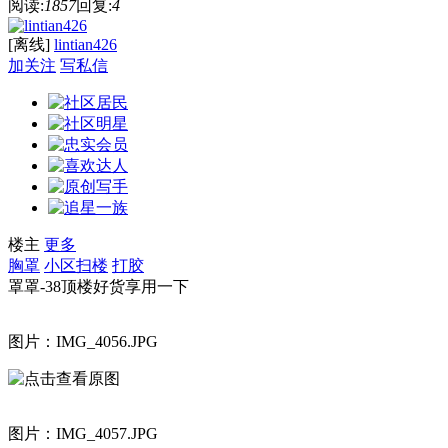
阅读:
1857
回复:
4
[离线]
lintian426
加关注
写私信
楼主
更多
胸罩
小区扫楼
打胶
罩罩-38顶楼好货享用一下
图片：IMG_4056.JPG
图片：IMG_4057.JPG