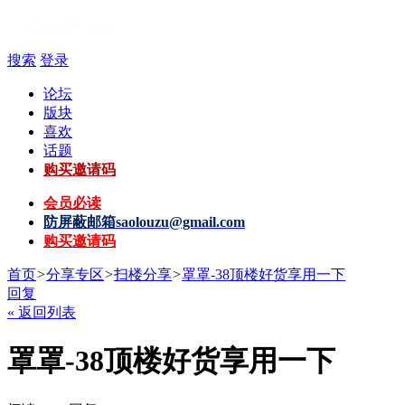
搜索
登录
论坛
版块
喜欢
话题
购买邀请码
会员必读
防屏蔽邮箱
saolouzu@gmail.com
购买邀请码
首页
>
分享专区
>
扫楼分享
>
罩罩-38顶楼好货享用一下
回复
« 返回列表
罩罩-38顶楼好货享用一下