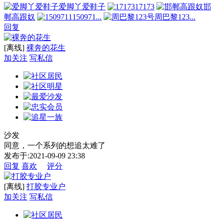
爱脚丫爱鞋子
17173
邯
郸高跟奴
150971...
周巴黎123...
回复
[离线]
裸奔的花生
加关注
写私信
沙发
同意，一个系列的想追太难了
发布于:2021-09-09 23:38
回复
喜欢
评分
[离线]
打胶专业户
加关注
写私信