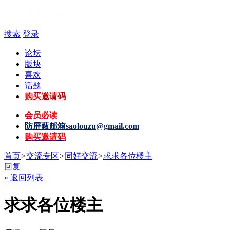
搜索
登录
论坛
版块
喜欢
话题
购买邀请码
会员必读
防屏蔽邮箱
saolouzu@gmail.com
购买邀请码
首页
>
交流专区
>
同好交流
>
求求各位楼主
回复
« 返回列表
求求各位楼主