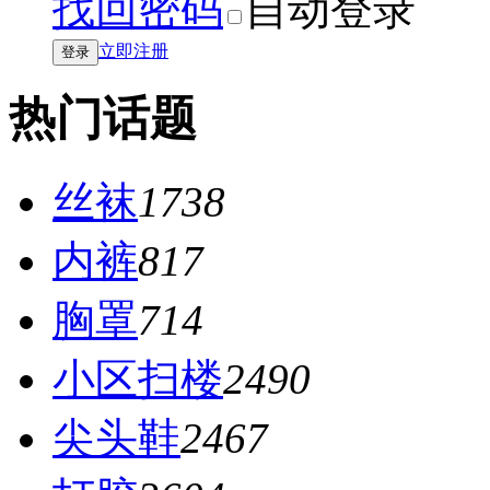
找回密码
自动登录
立即注册
登录
热门话题
丝袜
1738
内裤
817
胸罩
714
小区扫楼
2490
尖头鞋
2467