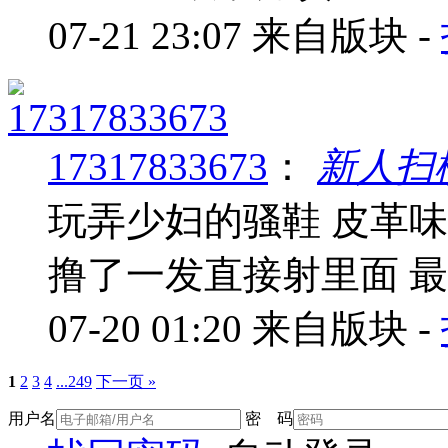
07-21 23:07
来自版块 -
17317833673
：
新人扫
玩弄少妇的骚鞋 皮革
撸了一发直接射里面 
07-20 01:20
来自版块 -
1
2
3
4
...249
下一页 »
用户名
密 码