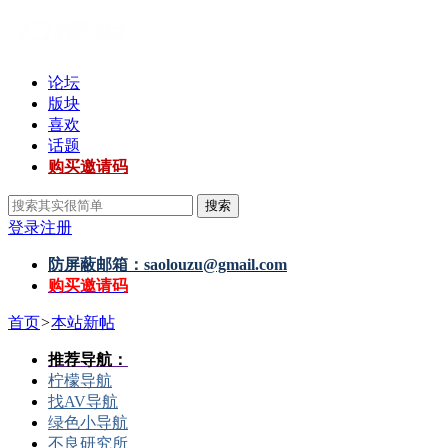
论坛
版块
喜欢
话题
购买邀请码
搜索
登录
注册
防屏蔽邮箱：
saolouzu@gmail.com
购买邀请码
首页
>
本站新帖
推荐导航：
柠檬导航
找AV导航
绿色小导航
不良研究所