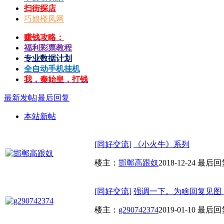
扫街探店
巧娘楼凤网
赚钱攻略：
福利彩票教程
专业数据计划
全自动手机挂机
我，秦始皇，打钱
最新发帖
|
最后回复
本站新帖
[同好交流]
《小火牛》系列
楼主：
邯郸高跟奴
2018-12-24
最后回
[同好交流]
强调一下。为啥回复见图，
楼主：
g290742374
2019-01-10
最后回