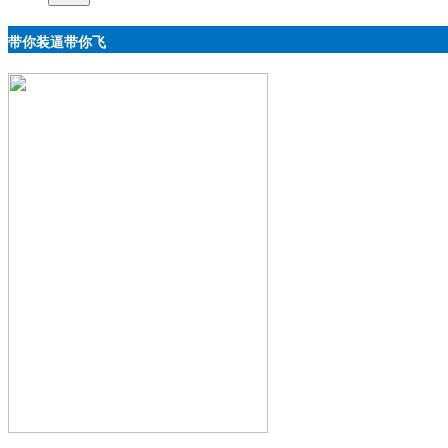
带你装逼带你飞