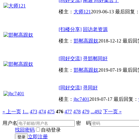
[同好交流]
南通 同好集合了
楼主：
大师121
2019-06-13
最后回复
[扫楼分享]
回访老资源
楼主：
邯郸高跟奴
2018-12-12
最后回
[同好交流]
寻邯郸同好
楼主：
邯郸高跟奴
2019-07-19
最后回
[同好交流]
寻同好
楼主：
jhc7401
2019-07-17
最后回复：
« 上一页
1...
473
474
475
476
477
478
479
...492
下一页 »
用户名
密 码
找回密码
自动登录
立即注册
登录